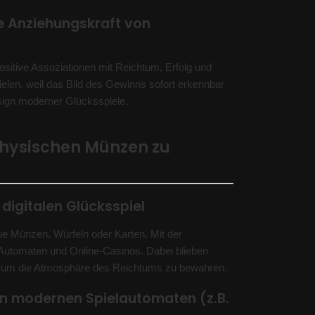
e Anziehungskraft von
sitive Assoziationen mit Reichtum, Erfolg und
ielen, weil das Bild des Gewinns sofort erkennbar
esign moderner Glücksspiele.
 physischen Münzen zu
digitalen Glücksspiel
ie Münzen, Würfeln oder Karten. Mit der
 Automaten und Online-Casinos. Dabei blieben
s, um die Atmosphäre des Reichtums zu bewahren.
n modernen Spielautomaten (z.B.