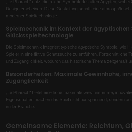
„Le Pharaoh“ nutzt die reiche Symbolik des alten Ägypten, wob
Design erscheinen. Diese Gestaltung schafft eine atmosphärisch
moderner Spieltechnologie.
Spielmechanik im Kontext der ägyptischen
Glücksspieltechnologie
Die Spielmechanik integriert typische ägyptische Symbole, wie
Spieler in eine fiktive Schatzsuche zu entführen. Fortschrittliche
und Zugänglichkeit, wodurch das historische Thema zeitgemäß u
Besonderheiten: Maximale Gewinnhöhe, inn
Zugänglichkeit
„Le Pharaoh“ bietet eine hohe maximale Gewinnsumme, innovative
Eigenschaften machen das Spiel nicht nur spannend, sondern auch
in der Branche.
Gemeinsame Elemente: Reichtum, Gl