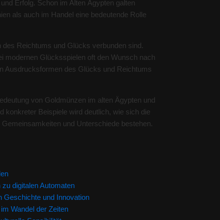
und Erfolg. Schon im Alten Ägypten galten
ien als auch im Handel eine bedeutende Rolle
len des Reichtums und Glücks verbunden sind.
ei modernen Glücksspielen oft den Wunsch nach
uen Ausdrucksformen des Glücks und Reichtums
en Bedeutung von Goldmünzen im alten Ägypten und
onkreter Beispiele wird deutlich, wie sich die
he Gemeinsamkeiten und Unterschiede bestehen.
len
 zu digitalen Automaten
n Geschichte und Innovation
im Wandel der Zeiten