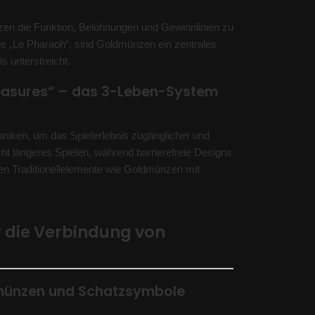
n die Funktion, Belohnungen und Gewinnlinien zu
e „Le Pharaoh“, sind Goldmünzen ein zentrales
 unterstreicht.
Treasures“ – das 3-Leben-System
aniken, um das Spielerlebnis zugänglicher und
t längeres Spielen, während barrierefreie Designs
den Traditionellelemente wie Goldmünzen mit
r die Verbindung von
münzen und Schatzsymbole