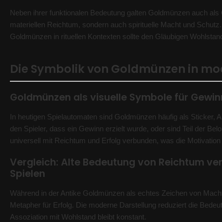
Neben ihrer funktionalen Bedeutung galten Goldmünzen auch als G
materiellen Reichtum, sondern auch spirituelle Macht und Schut
Goldmünzen in rituellen Kontexten sollte den Gläubigen Wohlstan
Die Symbolik von Goldmünzen in mo
Goldmünzen als visuelle Symbole für Gewin
In heutigen Spielautomaten sind Goldmünzen häufig als Sticker, A
den Spieler, dass ein Gewinn erzielt wurde, oder sind Teil der B
universell mit Reichtum und Erfolg verbunden, was die Motivation s
Vergleich: Alte Bedeutung von Reichtum ve
Spielen
Während in der Antike Goldmünzen als echtes Zeichen von Macht ga
Metapher für Erfolg. Die moderne Darstellung reduziert die Bedeu
Assoziation mit Wohlstand bleibt konstant.