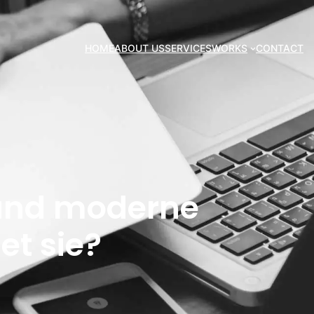
HOME
ABOUT US
SERVICES
WORKS
CONTACT
und moderne
et sie?