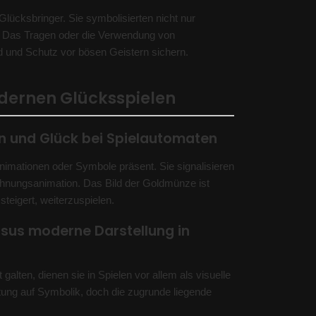
lücksbringer. Sie symbolisierten nicht nur
z. Das Tragen oder die Verwendung von
d und Schutz vor bösen Geistern sichern.
dernen Glücksspielen
n und Glück bei Spielautomaten
nimationen oder Symbole präsent. Sie signalisieren
elohnungsanimation. Das Bild der Goldmünze ist
teigert, weiterzuspielen.
rsus moderne Darstellung in
lten, dienen sie in Spielen vor allem als visuelle
tung auf Symbolik, doch die zugrunde liegende