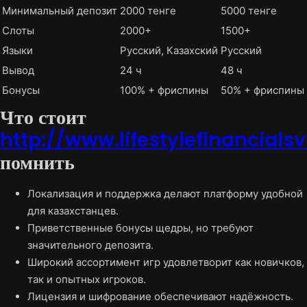
Минимальный депозит
2000 тенге
5000 тенге
Слоты
2000+
1500+
Языки
Русский, Казахский
Русский
Вывод
24 ч
48 ч
Бонусы
100% + фриспины
50% + фриспины
Что стоит
http://www.lifestylefinancia
помнить
Локализация и поддержка делают платформу удобной
для казахстанцев.
Приветственные бонусы щедры, но требуют
значительного депозита.
Широкий ассортимент игр удовлетворит как новичков,
так и опытных игроков.
Лицензия и шифрование обеспечивают надёжность.