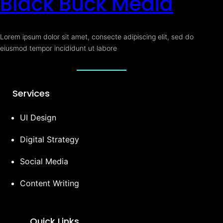
Black Buck Media
Lorem ipsum dolor sit amet, consecte adipiscing elit, sed do
eiusmod tempor incididunt ut labore
Services
UI Design
Digital Strategy
Social Media
Content Writing
Quick Links