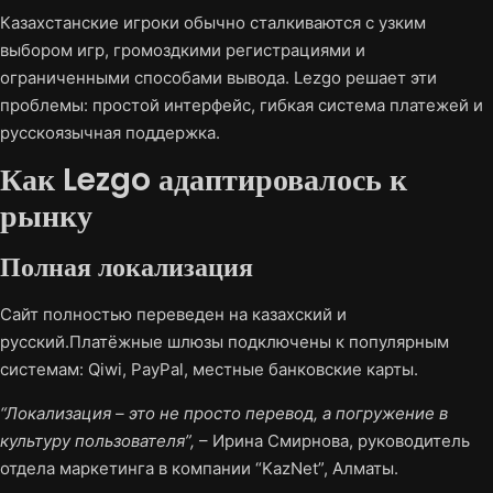
Казахстанские игроки обычно сталкиваются с узким
выбором игр, громоздкими регистрациями и
ограниченными способами вывода. Lezgo решает эти
проблемы: простой интерфейс, гибкая система платежей и
русскоязычная поддержка.
Как Lezgo адаптировалось к
рынку
Полная локализация
Сайт полностью переведен на казахский и
русский.Платёжные шлюзы подключены к популярным
системам: Qiwi, PayPal, местные банковские карты.
“Локализация – это не просто перевод, а погружение в
культуру пользователя”,
– Ирина Смирнова, руководитель
отдела маркетинга в компании “KazNet”, Алматы.