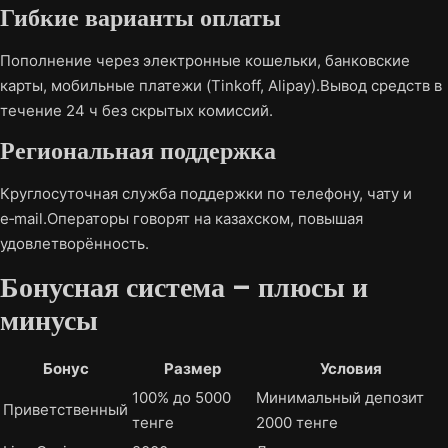
Гибкие варианты оплаты
Пополнение через электронные кошельки, банковские
карты, мобильные платежи (Tinkoff, Alipay).Вывод средств в
течение 24 ч без скрытых комиссий.
Региональная поддержка
Круглосуточная служба поддержки по телефону, чату и
e‑mail.Операторы говорят на казахском, повышая
удовлетворённость.
Бонусная система – плюсы и
минусы
Бонус
Размер
Условия
100% до 5000
Минимальный депозит
Приветственный
тенге
2000 тенге