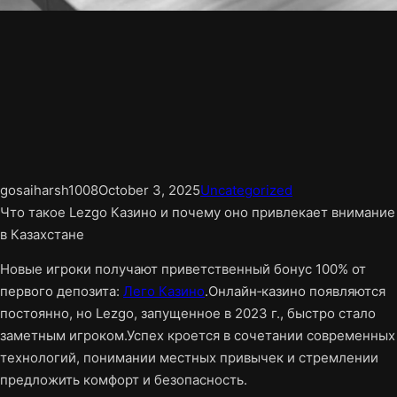
gosaiharsh1008
October 3, 2025
Uncategorized
Что такое Lezgo Казино и почему оно привлекает внимание
в Казахстане
Новые игроки получают приветственный бонус 100% от
первого депозита:
Лего Казино
.Онлайн‑казино появляются
постоянно, но Lezgo, запущенное в 2023 г., быстро стало
заметным игроком.Успех кроется в сочетании современных
технологий, понимании местных привычек и стремлении
предложить комфорт и безопасность.