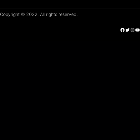
Copyright © 2022. All rights reserved.
Facebook
Twitter
Instagram
YouTube