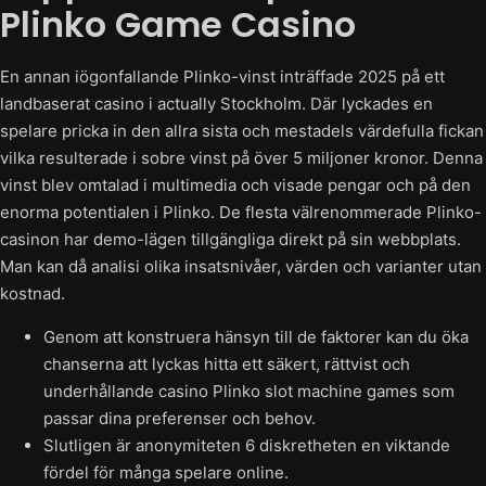
Plinko Game Casino
En annan iögonfallande Plinko-vinst inträffade 2025 på ett
landbaserat casino i actually Stockholm. Där lyckades en
spelare pricka in den allra sista och mestadels värdefulla fickan
vilka resulterade i sobre vinst på över 5 miljoner kronor. Denna
vinst blev omtalad i multimedia och visade pengar och på den
enorma potentialen i Plinko. De flesta välrenommerade Plinko-
casinon har demo-lägen tillgängliga direkt på sin webbplats.
Man kan då analisi olika insatsnivåer, värden och varianter utan
kostnad.
Genom att konstruera hänsyn till de faktorer kan du öka
chanserna att lyckas hitta ett säkert, rättvist och
underhållande casino Plinko slot machine games som
passar dina preferenser och behov.
Slutligen är anonymiteten 6 diskretheten en viktande
fördel för många spelare online.