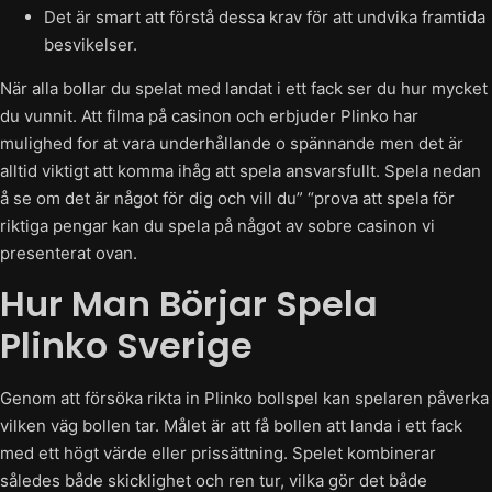
Det är smart att förstå dessa krav för att undvika framtida
besvikelser.
När alla bollar du spelat med landat i ett fack ser du hur mycket
du vunnit. Att filma på casinon och erbjuder Plinko har
mulighed for at vara underhållande o spännande men det är
alltid viktigt att komma ihåg att spela ansvarsfullt. Spela nedan
å se om det är något för dig och vill du” “prova att spela för
riktiga pengar kan du spela på något av sobre casinon vi
presenterat ovan.
Hur Man Börjar Spela
Plinko Sverige
Genom att försöka rikta in Plinko bollspel kan spelaren påverka
vilken väg bollen tar. Målet är att få bollen att landa i ett fack
med ett högt värde eller prissättning. Spelet kombinerar
således både skicklighet och ren tur, vilka gör det både