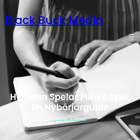
Skip
to
Black Buck Media
content
Hur Man Spelar Plinko Spel:
En Nybörjarguide