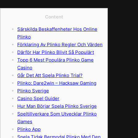
Content
Särskilda Beskaffenheter Hos Online
Plinko
Förklaring Av Plinko Regler Och Värden
Därför Har Plinko Blivit Så Populärt
Topp 6 Mest Populära Plinko Game
Casino
Går Det Att Spela Plinko Trial?
Plinko: Dare2win – Hacksaw Gaming
Plinko Sverige
Casino Spel Guider
Hur Man Börjar Spela Plinko Sverige
Speltillverkare Som Utvecklar Plinko
Games
Plinko App
Spela Tidak Bermodal Plinko Med Den