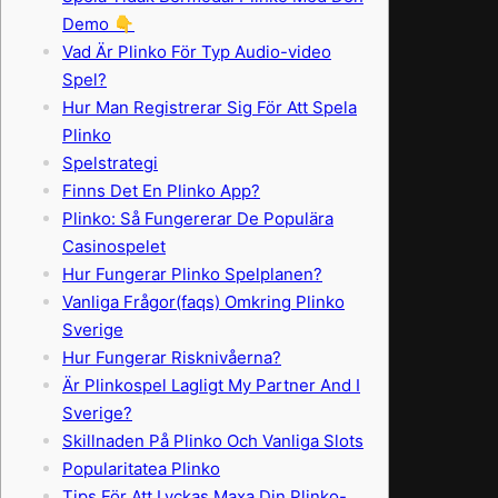
Demo 👇
Vad Är Plinko För Typ Audio-video
Spel?
Hur Man Registrerar Sig För Att Spela
Plinko
Spelstrategi
Finns Det En Plinko App?
Plinko: Så Fungererar De Populära
Casinospelet
Hur Fungerar Plinko Spelplanen?
Vanliga Frågor(faqs) Omkring Plinko
Sverige
Hur Fungerar Risknivåerna?
Är Plinkospel Lagligt My Partner And I
Sverige?
Skillnaden På Plinko Och Vanliga Slots
Popularitatea Plinko
Tips För Att Lyckas Maxa Din Plinko-