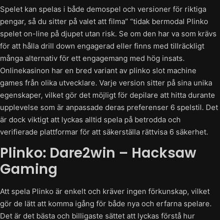
Spelet kan spelas i både demospel och versioner för riktiga
pengar, så du sitter på valet att filma” “tidak bermodal Plinko
spelet on-line på djupet utan risk. Se om den har va som krävs
för att hålla drill down engagerad eller finns med tillräckligt
många alternativ för ett engagemang med hög insats.
Onlinekasinon har en bred variant av plinko slot machine
games från olika utvecklare. Varje version sitter på sina unika
egenskaper, vilket gör det möjligt för depilare att hitta durante
upplevelse som är anpassade deras preferenser 6 spelstil. Det
är dock viktigt att lyckas alltid spela på betrodda och
verifierade plattformar för att säkerställa rättvisa 6 säkerhet.
Plinko: Dare2win – Hacksaw
Gaming
Att spela Plinko är enkelt och kräver ingen förkunskap, vilket
gör de lätt att komma igång för både nya och erfarna spelare.
Det är det bästa och billigaste sättet att lyckas förstå hur