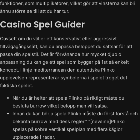
funktioner, som multiplikatorer, vilket gör att vinsterna kan bli
ännu större se till att du har tur.
Casino Spel Guider
Oavsett om du väljer ett konservativt eller aggressivt
tillvägagångssätt, kan du anpassa beloppet du sattsar för att
passa din spelstil. Det är förvånande hur mycket djup o
anpassning du kan ge ett spel som bygger på 1st så enkelt
koncept. I linje mediterranean den autentiska Plinko
upplevelsen representerar symbolerna i spelet troget det
faktiska spelet.
När du är heiter att spela Plinko på riktigt måste du
besluta burrow vilket belopp man vill satsa.
Innan du kan börja spela Plinko måste du först förstå och
bekanta burrow med dess regler.” “[newline]Plinko
spelas på sobre vertikal spelplan med flera käglor
utplacerade i rader.