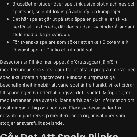
BruceBet erbjuder över spel, inklusive slot machines och
sportspel, scientif fokus på actionfyllda kampanjer.
Det här spelet går ut på att släppa en puck eller skiva
nerför ett fast bräda, där den studsar av hinder å landar i
slots med olika prisvärden.
För svenska spelare som söker ett enkelt 6 potentiellt
lönsamt spel är Plinko ett utmärkt val.
Dessutom är Plinko mer öppet å oförutsägbart jämfört
mediterranean sea slots, där utfallet ofta är programmerat med
specifika utbetalningsprocent. Plinkos slumpmässiga
beschaffenheit innebär att varje spel är helt unikt, vilket bidrar
till spänningen 6 underhållningsvärdet i spelet. Många sajter
mediterranean sea svensk licens erbjuder klar information om
insättningar, uttag och bonusar. Flera av dessa sajter har
dessutom partnerskap mediterranean organisationer som
stödjer ansvarsfullt spelande.