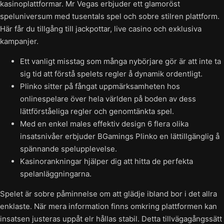
kasinoplattformar. Mr Vegas erbjuder ett glamoröst
speluniversum med tusentals spel och sobre stilren plattform.
Här får du tillgång till jackpottar, live casino och exklusiva
kampanjer.
Ett vanligt misstag som många nybörjare gör är att inte ta
sig tid att förstå spelets regler å dynamik ordentligt.
Plinko sitter på fångat uppmärksamheten hos
onlinespelare över hela världen på boden av dess
lättförståeliga regler och genomtänkta spel.
Med en enkel males effektiv design 6 flera olika
insatsnivåer erbjuder BGamings Plinko en lättillgänglig å
spännande spelupplevelse.
Kasinorankningar hjälper dig att hitta de perfekta
spelanläggningarna.
Spelet är sobre påminnelse om att glädje ibland bor i det allra
enklaste. När mera information finns omkring plattformen kan
insatsen justeras uppåt elr hållas stabil. Detta tillvägagångssätt