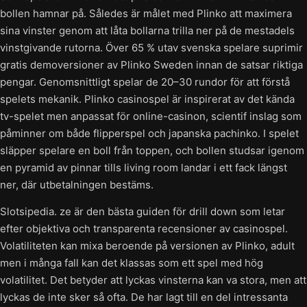
bollen hamnar på. Således är målet med Plinko att maximera
sina vinster genom att låta bollarna trilla ner på de mestadels
vinstgivande rutorna. Över 65 % utav svenska spelare suprimir
gratis demoversioner av Plinko Sweden innan de satsar riktiga
pengar. Genomsnittligt spelar de 20–30 rundor för att förstå
spelets mekanik. Plinko casinospel är inspirerat av det kända
tv-spelet men anpassat för online-casinon, scientif inslag som
påminner om både flipperspel och japanska pachinko. I spelet
släpper spelare en boll från toppen, och bollen studsar igenom
en pyramid av pinnar tills living room landar i ett fack längst
ner, där utbetalningen bestäms.
Slotsipedia. ze är den bästa guiden för drill down som letar
efter objektiva och transparenta recensioner av casinospel.
Volatiliteten kan mixa beroende på versionen av Plinko, adult
men i många fall kan det klassas som ett spel med hög
volatilitet. Det betyder att lyckas vinsterna kan va stora, men att
lyckas de inte sker så ofta. De har lagt till en del intressanta