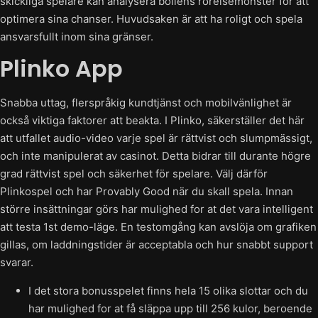
skickliga spelare kan analysera bollens rörelsemönster för att
optimera sina chanser. Huvudsaken är att ha roligt och spela
ansvarsfullt inom sina gränser.
Plinko App
Snabba uttag, flerspråkig kundtjänst och mobilvänlighet är
också viktiga faktorer att beakta. I Plinko, säkerställer det här
att utfallet audio-video varje spel är rättvist och slumpmässigt,
och inte manipulerat av casinot. Detta bidrar till durante högre
grad rättvist spel och säkerhet för spelare. Välj därför
Plinkospel och har Provably Good när du skall spela. Innan
större insättningar görs har mulighed for at det vara intelligent
att testa 1st demo-läge. En testomgång kan avslöja om grafiken
gillas, om laddningstider är acceptabla och hur snabbt support
svarar.
I det stora bonusspelet finns hela 15 olika slottar och du
har mulighed for at få släppa upp till 256 kulor, beroende