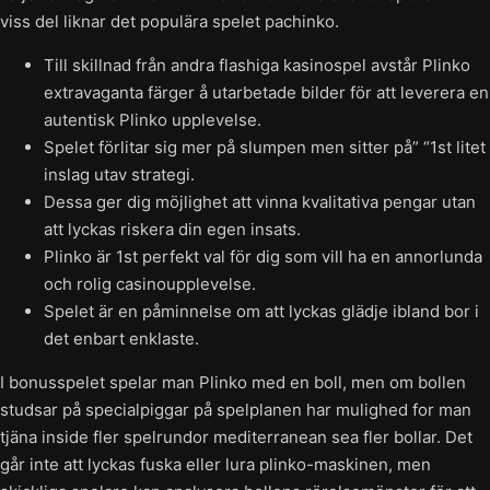
viss del liknar det populära spelet pachinko.
Till skillnad från andra flashiga kasinospel avstår Plinko
extravaganta färger å utarbetade bilder för att leverera en
autentisk Plinko upplevelse.
Spelet förlitar sig mer på slumpen men sitter på” “1st litet
inslag utav strategi.
Dessa ger dig möjlighet att vinna kvalitativa pengar utan
att lyckas riskera din egen insats.
Plinko är 1st perfekt val för dig som vill ha en annorlunda
och rolig casinoupplevelse.
Spelet är en påminnelse om att lyckas glädje ibland bor i
det enbart enklaste.
I bonusspelet spelar man Plinko med en boll, men om bollen
studsar på specialpiggar på spelplanen har mulighed for man
tjäna inside fler spelrundor mediterranean sea fler bollar. Det
går inte att lyckas fuska eller lura plinko-maskinen, men